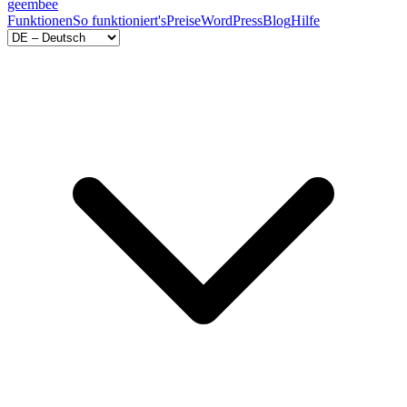
geem
bee
Funktionen
So funktioniert's
Preise
WordPress
Blog
Hilfe