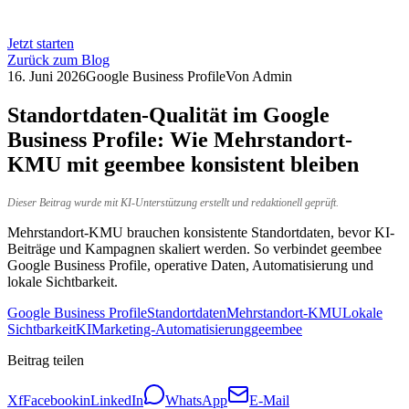
Jetzt starten
Zurück zum Blog
16. Juni 2026
Google Business Profile
Von
Admin
Standortdaten-Qualität im Google
Business Profile: Wie Mehrstandort-
KMU mit geembee konsistent bleiben
Dieser Beitrag wurde mit KI-Unterstützung erstellt und redaktionell geprüft.
Mehrstandort-KMU brauchen konsistente Standortdaten, bevor KI-
Beiträge und Kampagnen skaliert werden. So verbindet geembee
Google Business Profile, operative Daten, Automatisierung und
lokale Sichtbarkeit.
Google Business Profile
Standortdaten
Mehrstandort-KMU
Lokale
Sichtbarkeit
KI
Marketing-Automatisierung
geembee
Beitrag teilen
X
f
Facebook
in
LinkedIn
WhatsApp
E-Mail