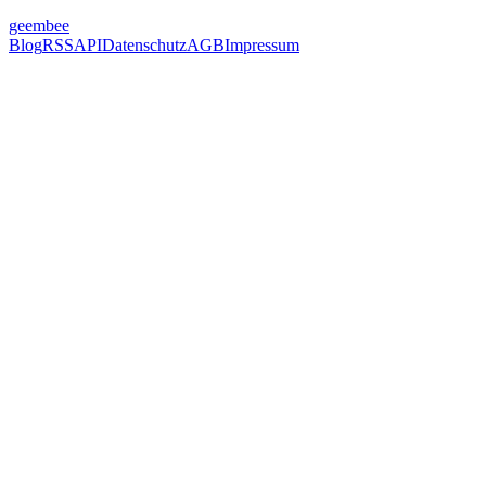
geem
bee
Blog
RSS
API
Datenschutz
AGB
Impressum