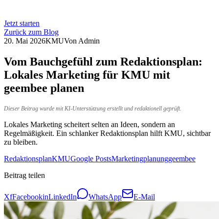
Jetzt starten
Zurück zum Blog
20. Mai 2026
KMU
Von
Admin
Vom Bauchgefühl zum Redaktionsplan:
Lokales Marketing für KMU mit
geembee planen
Dieser Beitrag wurde mit KI-Unterstützung erstellt und redaktionell geprüft.
Lokales Marketing scheitert selten an Ideen, sondern an
Regelmäßigkeit. Ein schlanker Redaktionsplan hilft KMU, sichtbar
zu bleiben.
Redaktionsplan
KMU
Google Posts
Marketingplanung
geembee
Beitrag teilen
X
f
Facebook
in
LinkedIn
WhatsApp
E-Mail