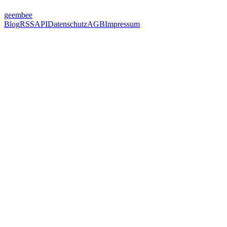
geem
bee
Blog
RSS
API
Datenschutz
AGB
Impressum