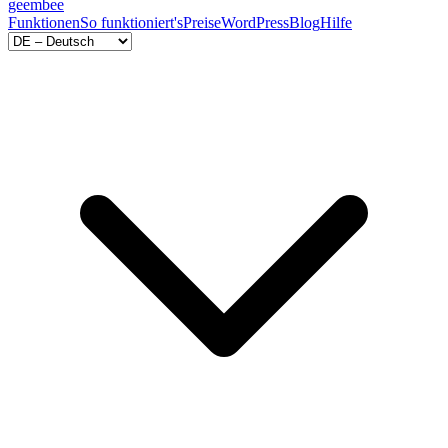
geem
bee
Funktionen
So funktioniert's
Preise
WordPress
Blog
Hilfe