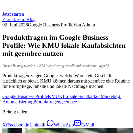
Jetzt starten
Zurück zum Blog
02. Juni 2026
Google Business Profile
Von
Admin
Produktfragen im Google Business
Profile: Wie KMU lokale Kaufabsichten
mit geembee nutzen
Dieser Beitrag wurde mit KI-Unterstützung erstellt und redaktionell geprüft.
Produktfragen zeigen Google, welche Waren ein Geschäft
tatsächlich anbietet. KMU können daraus mit geembee eine Routine
für Profilpflege, Inhalte und lokale Nachfrage machen.
Google Business Profile
KMU
KI
Lokale Sichtbarkeit
Marketing-
Automatisierung
Produktfragen
geembee
Beitrag teilen
X
f
Facebook
in
LinkedIn
WhatsApp
E-Mail