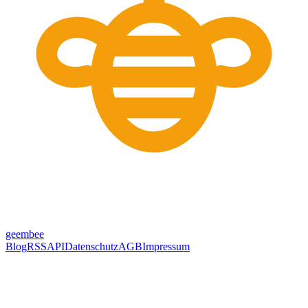
geem
bee
Blog
RSS
API
Datenschutz
AGB
Impressum