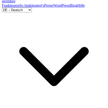
geem
bee
Funktionen
So funktioniert's
Preise
WordPress
Blog
Hilfe