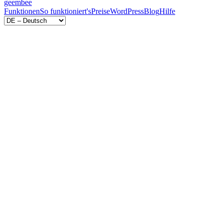
geem
bee
Funktionen
So funktioniert's
Preise
WordPress
Blog
Hilfe