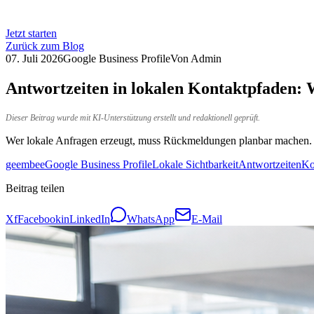
Jetzt starten
Zurück zum Blog
07. Juli 2026
Google Business Profile
Von
Admin
Antwortzeiten in lokalen Kontaktpfaden
Dieser Beitrag wurde mit KI-Unterstützung erstellt und redaktionell geprüft.
Wer lokale Anfragen erzeugt, muss Rückmeldungen planbar machen.
geembee
Google Business Profile
Lokale Sichtbarkeit
Antwortzeiten
Ko
Beitrag teilen
X
f
Facebook
in
LinkedIn
WhatsApp
E-Mail